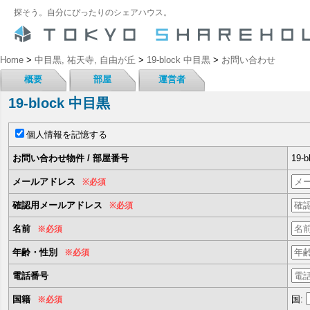
探そう。自分にぴったりのシェアハウス。
Home
>
中目黒, 祐天寺, 自由が丘
>
19-block 中目黒
>
お問い合わせ
概要
部屋
運営者
19-block 中目黒
個人情報を記憶する
お問い合わせ物件 / 部屋番号
19-
メールアドレス
※必須
確認用メールアドレス
※必須
名前
※必須
年齢・性別
※必須
電話番号
国籍
国:
※必須