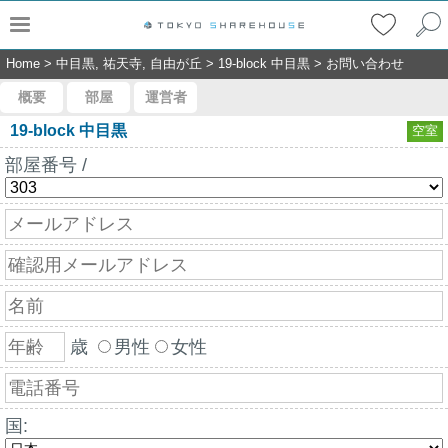
Home
>
中目黒, 祐天寺, 自由が丘
>
19-block 中目黒
>
お問い合わせ
概要
部屋
運営者
19-block 中目黒
空室
部屋番号 /
歳
男性
女性
国: