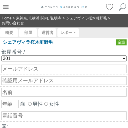
Home
>
東神奈川,横浜,関内, 弘明寺
>
シェアヴィラ桜木町野毛
>
お問い合わせ
概要
部屋
運営者
レポート
シェアヴィラ桜木町野毛
空室
部屋番号 /
歳
男性
女性
国: