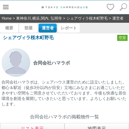
Home
>
東神奈川,横浜,関内, 弘明寺
>
シェアヴィラ桜木町野毛
>
運営者
概要
部屋
運営者
レポート
シェアヴィラ桜木町野毛
空室
合同会社ハマラボ
合同会社ハマラボは、シェアハウス運営のために設立いたしました。
都心＆駅近（徒歩3分以内が目安）立地にみなさまにお過ごしいただ
きやすい空間をご用意させていただいております。今後も快適な居住
環境を創造を展開していきたいと思っています。よろしくお願いいた
します。
合同会社ハマラボの掲載物件一覧
リスト表示
地図表示