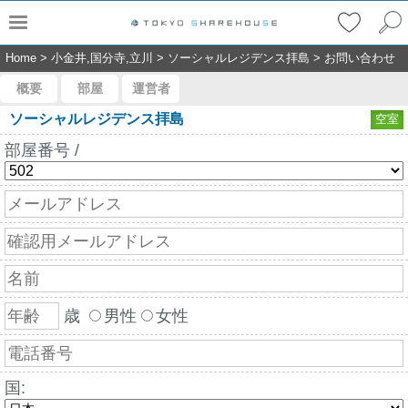
Home
>
小金井,国分寺,立川
>
ソーシャルレジデンス拝島
>
お問い合わせ
概要
部屋
運営者
ソーシャルレジデンス拝島
空室
部屋番号 /
歳
男性
女性
国: