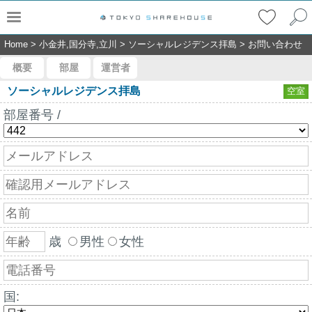
Home
>
小金井,国分寺,立川
>
ソーシャルレジデンス拝島
>
お問い合わせ
概要
部屋
運営者
ソーシャルレジデンス拝島
空室
部屋番号 /
歳
男性
女性
国: