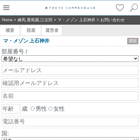
Home
>
練馬,豊島園,江古田
>
マ・メゾン 上石神井
>
お問い合わせ
概要
部屋
運営者
マ・メゾン 上石神井
満室
部屋番号 /
歳
男性
女性
国: