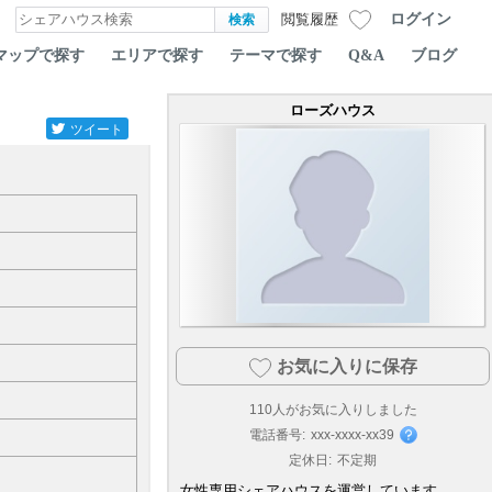
ログイン
閲覧履歴
マップで探す
エリアで探す
テーマで探す
Q&A
ブログ
ローズハウス
ツイート
お気に入りに保存
110
人がお気に入りしました
電話番号:
xxx-xxxx-xx39
定休日:
不定期
女性専用シェアハウスを運営しています