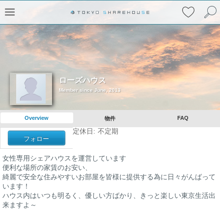
ローズハウス
Member since June, 2013
Overview
FAQ
物件
定休日:
不定期
フォロー
女性専用シェアハウスを運営しています
便利な場所の家賃のお安い、
綺麗で安全な住みやすいお部屋を皆様に提供する為に日々がんばって
います！
ハウス内はいつも明るく、優しい方ばかり、きっと楽しい東京生活出
来ますよ～