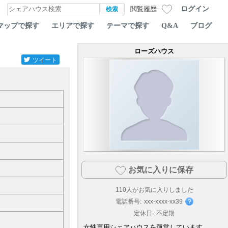
ログイン
閲覧履歴
マップで探す
エリアで探す
テーマで探す
Q&A
ブログ
ローズハウス
ツイート
お気に入りに保存
110
人がお気に入りしました
電話番号:
xxx-xxxx-xx39
定休日:
不定期
女性専用シェアハウスを運営しています