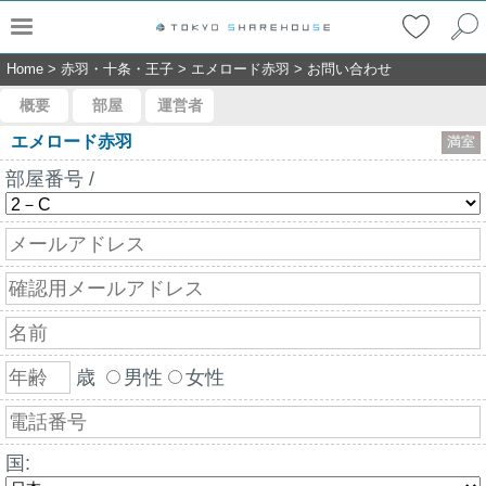
Home
>
赤羽・十条・王子
>
エメロード赤羽
>
お問い合わせ
概要
部屋
運営者
エメロード赤羽
満室
部屋番号 /
歳
男性
女性
国: