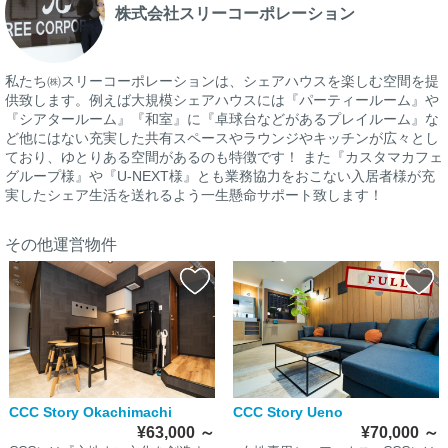
株式会社スリーコーポレーション
私たち㈱スリーコーポレーションは、シェアハウスを楽しむ空間を提
供致します。例えば大規模シェアハウスには『パーティールーム』や
『シアタールーム』『和室』に『卓球台などがあるプレイルーム』な
ど他にはない充実した共有スペースやラウンジやキッチンが広々とし
ており、ゆとりある空間があるのも特徴です！ また『カスタマカフェ
グループ様』や『U-NEXT様』とも業務協力をおこない入居者様が充
実したシェア生活を送れるよう一生懸命サポート致します！
その他運営物件
CCC Story Okachimachi
CCC Story Ueno
¥63,000
～
¥70,000
～