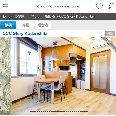
Home
>
後楽園、お茶ノ水、飯田橋
>
CCC Story Kudanshita
概要
部屋
運営者
CCC Story Kudanshita
満室