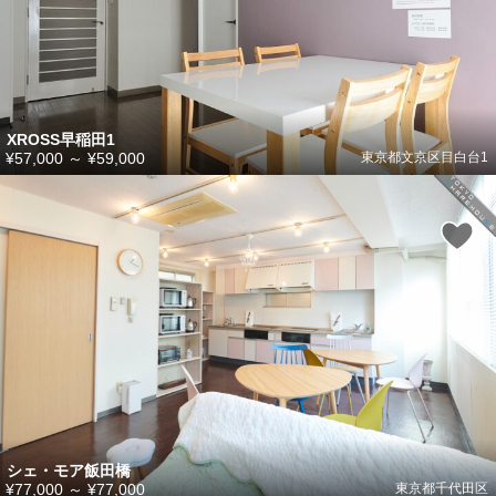
XROSS早稲田1
¥57,000
～
¥59,000
東京都文京区目白台1
シェ・モア飯田橋
¥77,000
～
¥77,000
東京都千代田区