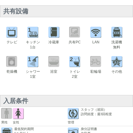
共有設備
1
テレビ
キッチン
冷蔵庫
共有PC
LAN
洗濯機
1台
無料
1
2
乾燥機
シャワー
浴室
トイレ
駐輪場
その他
1室
2室
入居条件
スタッフ（巡回）
訪問頻度：週3回程度
男性
女性
管理
最低契約期間
身分証明書