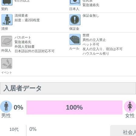
6カ月以上
住民票
緊急連絡先
契約
日本人
清掃業者
保証金無し
頻度：週2回程度
清掃
保証金
禁煙
パスポート
異性の立入禁止
緊急連絡先
ペット不可
外国人登録書
ルール
友人の立入り、宿泊は不可
外国人
日本語以外の言語対応不可
ハウスルール有り
イベント
入居者データ
0%
100%
男性
女性
0%
10代
社会