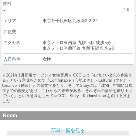
賃料
-
/ 月
エリア
東京都千代田区九段南2-3-22
共益費
-
アクセス
東京メトロ東西線 九段下駅 徒歩5分
東京メトロ半蔵門線 九段下駅 徒歩5分
入居条件
女性
☆2021年1月新規オープン☆女性専用☆ CCCには『心地よい文化を創造す
る』という意味をこめて『Comfortable（心地よさ）・Cultural（文化）・
Creative（創造）』の頭文字をとり、そしてStoryには『建物、空間には現
在までの歴史があり、これからの未来がある。それぞれの物語を創り上げ
ていく』という意味をこめて≪CCC Story Kudanshita≫を創り上げま
した！
Room
部屋一覧を見る