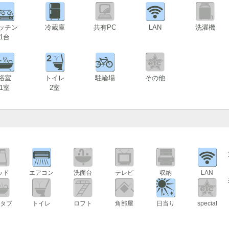
1
ッチン
冷蔵庫
共有PC
LAN
洗濯機
1台
1
2
浴室
トイレ
駐輪場
その他
1室
2室
ッド
エアコン
洗面台
テレビ
収納
LAN
スタブ
トイレ
ロフト
角部屋
日当り
special