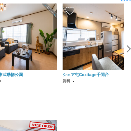
東武動物公園
シェア屯Cozitage千間台
賃料
0
-