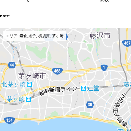
0
MAX
note:
エリア: 鎌倉,逗子, 横須賀, 茅ヶ崎