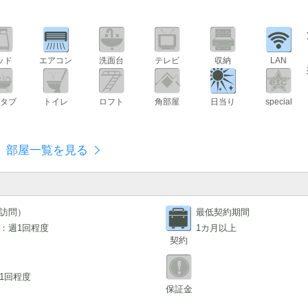
ッド
エアコン
洗面台
テレビ
収納
LAN
スタブ
トイレ
ロフト
角部屋
日当り
special
部屋一覧を見る
訪問）
最低契約期間
：週1回程度
1カ月以上
契約
1回程度
保証金