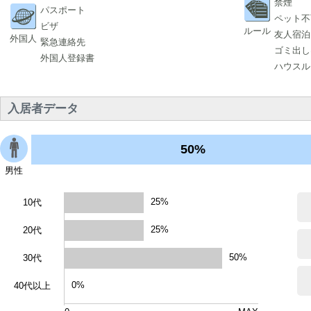
禁煙
パスポート
ペット不
ビザ
ルール
友人宿泊
外国人
緊急連絡先
ゴミ出し
外国人登録書
ハウスル
入居者データ
50%
男性
25%
10代
25%
20代
50%
30代
0%
40代以上