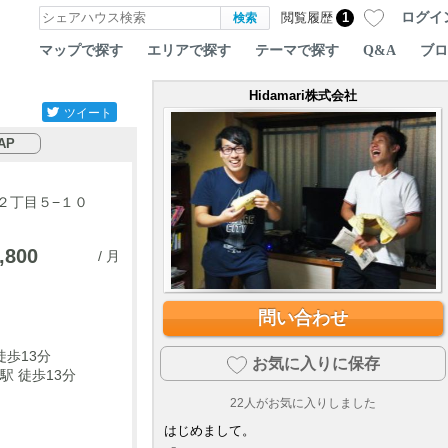
ログイ
閲覧履歴
1
マップで探す
エリアで探す
テーマで探す
Q&A
ブロ
Hidamari株式会社
ツイート
AP
２丁目５−１０
,800
/ 月
問い合わせ
徒歩13分
お気に入りに保存
駅 徒歩13分
22
人がお気に入りしました
はじめまして。