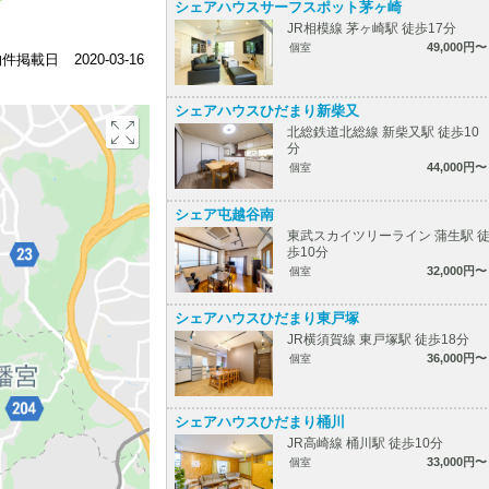
シェアハウスサーフスポット茅ヶ崎
JR相模線 茅ヶ崎駅 徒歩17分
49,000円〜
個室
物件掲載日
2020-03-16
シェアハウスひだまり新柴又
北総鉄道北総線 新柴又駅 徒歩10
分
44,000円〜
個室
シェア屯越谷南
東武スカイツリーライン 蒲生駅 
歩10分
32,000円〜
個室
シェアハウスひだまり東戸塚
JR横須賀線 東戸塚駅 徒歩18分
36,000円〜
個室
シェアハウスひだまり桶川
JR高崎線 桶川駅 徒歩10分
33,000円〜
個室