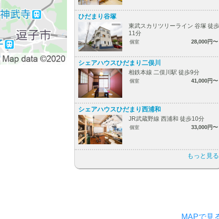
ひだまり谷塚
東武スカリツリーライン 谷塚 徒
11分
28,000円〜
個室
シェアハウスひだまり二俣川
相鉄本線 二俣川駅 徒歩9分
41,000円〜
個室
シェアハウスひだまり西浦和
JR武蔵野線 西浦和 徒歩10分
33,000円〜
個室
もっと見る
MAPで見