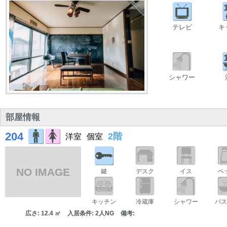
テレビ
キ
シャワー
部屋情報
204
2階
洋室
個室
NO IMAGE
鍵
デスク
イス
ベ
キッチン
冷蔵庫
シャワー
バ
広さ: 12.4 ㎡
入居条件: 2人NG
備考: