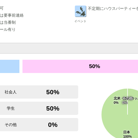
可
不定期にハウスパーティー
は要事前連絡
イベント
は当番制
ール有り
50%
50%
社会人
北米・ヨーロッ
その他
アジア
0%
0%
0%
50%
学生
0%
その他
日本
100%