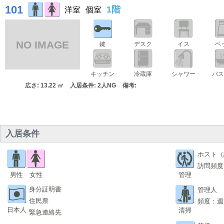
101
1階
洋室
個室
NO IMAGE
鍵
デスク
イス
ベ
キッチン
冷蔵庫
シャワー
バ
広さ: 13.22 ㎡
入居条件: 2人NG
備考:
入居条件
ホスト（
訪問頻度
男性
女性
管理
身分証明書
管理人
住民票
頻度：週
日本人
清掃
緊急連絡先