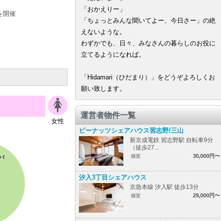
「おかえりー」
を開催
「ちょっとみんな聞いてよー、今日さー」の絶
えないような。
わずかでも、日々、みなさんの暮らしのお役に
立てるようになれば。
「Hidamari（ひだまり）」をどうぞよろしくお
願い致します。
運営者物件一覧
女性
ピーナッツシェアハウス習志野/三山
新京成電鉄 習志野駅 自転車9分
（徒歩27...
30,000円〜
個室
パ
汐入3丁目シェアハウス
京急本線 汐入駅 徒歩13分
29,000円〜
個室