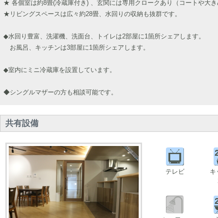
★ 各個室は約8畳(冷蔵庫付き) 、玄関には専用クロークあり（コートや大
★リビングスペースは広々約28畳、水回りの収納も抜群です。
◆水回り豊富、洗濯機、洗面台、トイレは2部屋に1箇所シェアします。
お風呂、キッチンは3部屋に1箇所シェアします。
◆室内にミニ冷蔵庫を設置しています。
◆シングルマザーの方も相談可能です。
共有設備
テレビ
キ