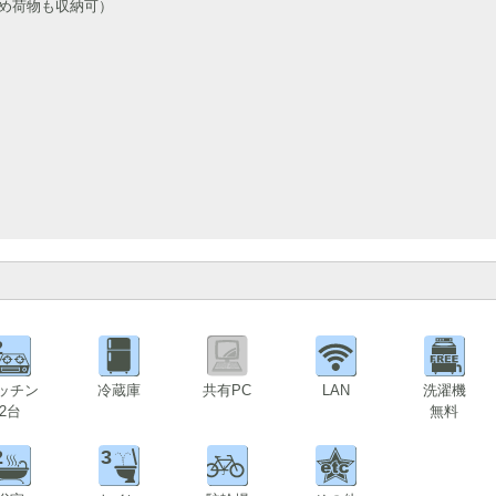
きめ荷物も収納可）
2
ッチン
冷蔵庫
共有PC
LAN
洗濯機
2台
無料
2
3