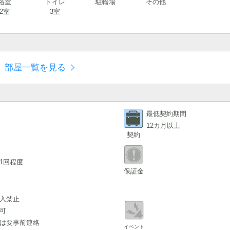
浴室
トイレ
駐輪場
その他
2室
3室
部屋一覧を見る
最低契約期間
12カ月以上
契約
1回程度
保証金
入禁止
可
は要事前連絡
イベント