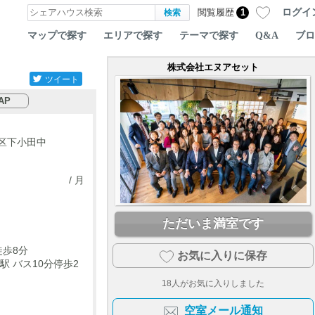
ログイ
閲覧履歴
1
マップで探す
エリアで探す
テーマで探す
Q&A
ブロ
株式会社エヌアセット
ツイート
AP
区下小田中
/ 月
ただいま満室です
徒歩8分
お気に入りに保存
駅 バス10分停歩2
18
人がお気に入りしました
空室メール通知