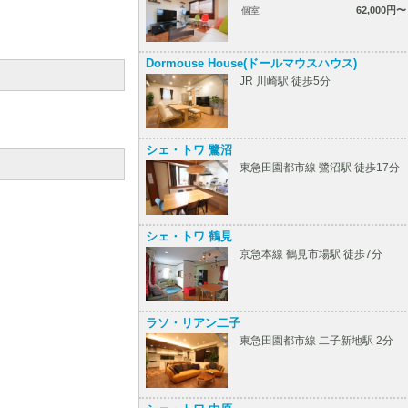
62,000円〜
個室
Dormouse House(ドールマウスハウス)
JR 川崎駅 徒歩5分
シェ・トワ 鷺沼
東急田園都市線 鷺沼駅 徒歩17分
シェ・トワ 鶴見
京急本線 鶴見市場駅 徒歩7分
ラソ・リアン二子
東急田園都市線 二子新地駅 2分