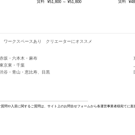
賃料
賃料
¥51,800
～
¥51,800
¥48
ワークスペースあり
クリエーターにオススメ
赤坂・六本木・麻布
東京東・千葉
渋谷・青山・恵比寿、目黒
ご質問や入居に関するご質問は、サイト上のお問合せフォームから各運営事業者様宛てに直