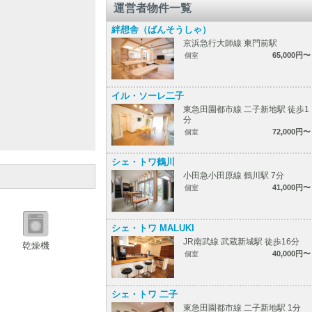
運営者物件一覧
絆想舎（ばんそうしゃ）
京浜急行大師線 東門前駅
65,000円〜
個室
イル・ソーレ二子
東急田園都市線 二子新地駅 徒歩1
分
72,000円〜
個室
シェ・トワ鶴川
小田急小田原線 鶴川駅 7分
41,000円〜
個室
シェ・トワ MALUKI
JR南武線 武蔵新城駅 徒歩16分
乾燥機
40,000円〜
個室
シェ・トワ 二子
東急田園都市線 二子新地駅 1分