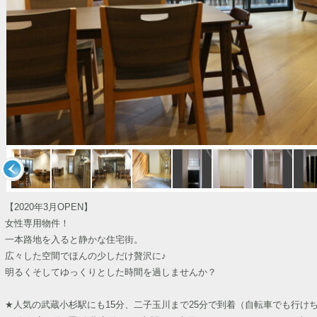
【2020年3月OPEN】
女性専用物件！
一本路地を入ると静かな住宅街。
広々した空間でほんの少しだけ贅沢に♪
明るくそしてゆっくりとした時間を過しませんか？
★人気の武蔵小杉駅にも15分、二子玉川まで25分で到着（自転車でも行け