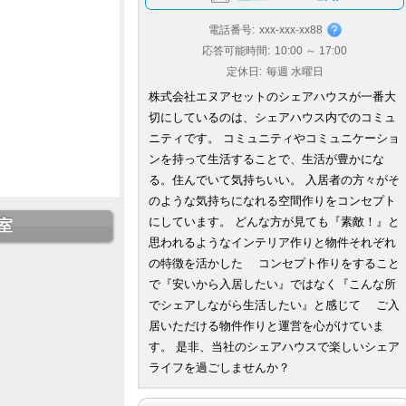
電話番号:
xxx-xxx-xx88
応答可能時間:
10:00 ～ 17:00
定休日:
毎週 水曜日
株式会社エヌアセットのシェアハウスが一番大
切にしているのは、シェアハウス内でのコミュ
ニティです。 コミュニティやコミュニケーショ
ンを持って生活することで、生活が豊かにな
る。住んでいて気持ちいい。 入居者の方々がそ
のような気持ちになれる空間作りをコンセプト
にしています。 どんな方が見ても『素敵！』と
室
思われるようなインテリア作りと物件それぞれ
の特徴を活かした コンセプト作りをすること
で『安いから入居したい』ではなく『こんな所
でシェアしながら生活したい』と感じて ご入
居いただける物件作りと運営を心がけていま
す。 是非、当社のシェアハウスで楽しいシェア
ライフを過ごしませんか？