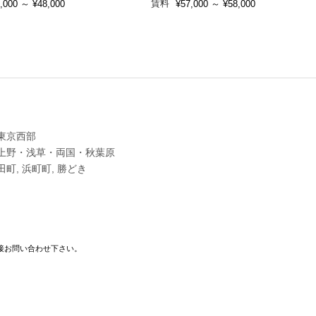
賃料
,000
～
¥48,000
¥57,000
～
¥58,000
東京西部
上野・浅草・両国・秋葉原
田町, 浜町町, 勝どき
接お問い合わせ下さい。