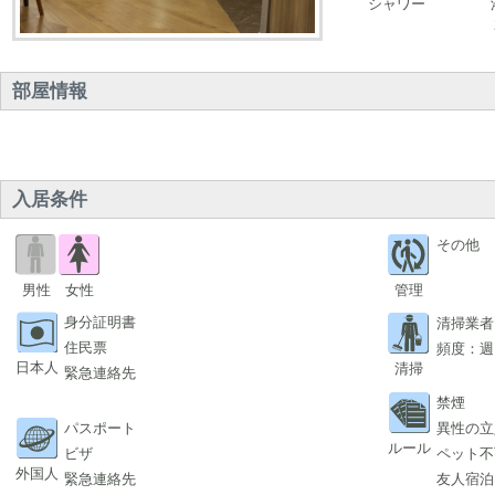
シャワー
部屋情報
入居条件
その他
男性
女性
管理
身分証明書
清掃業者
住民票
頻度：週
日本人
清掃
緊急連絡先
禁煙
パスポート
異性の立
ルール
ビザ
ペット不
外国人
緊急連絡先
友人宿泊