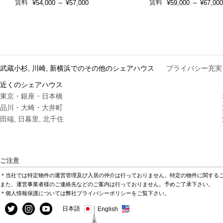
賃料
賃料
¥54,000
～
¥57,000
¥59,000
～
¥67,000
武蔵小杉, 川崎, 新横浜でのその他のシェアハウス
プライバシー充実
近くのシェアハウス
東京・銀座・日本橋
品川・大崎・大井町
田端, 日暮里, 北千住
ご注意
＊当社では特定物件の運営管理及び入居の仲介は行っておりません。特定の物件に関する
また、運営事業者様のご連絡先などのご案内は行っておりません。予めご了承下さい。
＊個人情報保護については弊社プライバシーポリシーをご覧下さい。
日本語
English