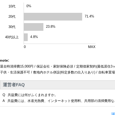
0%
10代
71.4%
20代
23.8%
30代
4.8%
40代以上
0
MAX
note:
退去時清掃費15,000円 / 保証会社・家財保険必須 / 定期借家契約(最低居住3
子供・生活保護不可 / 敷地内ホテル併設(特定多数の出入りあり) / 自転車置場(月
運営者FAQ
Q
共益費には何がふくまれますか。
A
共益費には、水道光熱費、インターネット使用料、共用部の清掃費用な
運