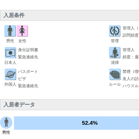
入居条件
管理人（
訪問頻度
男性
女性
管理
身分証明書
管理人
緊急連絡先
頻度：週
日本人
清掃
パスポート
禁煙（喫
ビザ
友人の訪
外国人
ルール
緊急連絡先
ハウスル
入居者データ
52.4%
男性