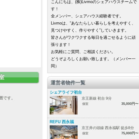
こんにちは、(株)Livmoのシェアハウスチームで
す！
全メンバー、シェアハウス経験者です。
Livmoは、“あなたらしい暮らしを考えやすく、
見つけやすく、作りやすく”していきます。
皆さんがワクワクする毎日を過ごせるように頑
張ります！
お気軽にご質問、ご相談ください。
どうぞよろしくお願い致します。（メンバー一
同）
室
運営者物件一覧
シェアライフ初台
囲です。
京王新線 初台 9分
35,000円〜
個室
REFU 西永福
京王井の頭線 西永福駅 徒歩8分
75,000円〜
個室