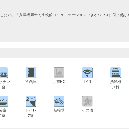
越したい」「入居者同士で比較的コミュニケーションできるハウスに引っ越し
1
ッチン
冷蔵庫
共有PC
LAN
洗濯機
1台
無料
1
2
浴室
トイレ
駐輪場
その他
1室
2室