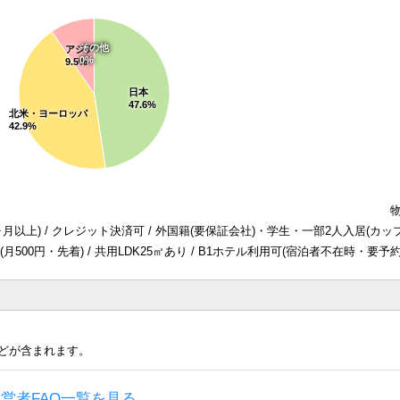
その他
アジア
0%
9.5%
日本
47.6%
北米・ヨーロッパ
42.9%
ヶ月以上) / クレジット決済可 / 外国籍(要保証会社)・学生・一部2人入居(カッ
500円・先着) / 共用LDK25㎡あり / B1ホテル利用可(宿泊者不在時・要予約
どが含まれます。
営者FAQ一覧を見る