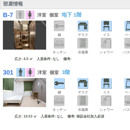
部屋情報
B-7
地下 1階
洋室
個室
鍵
デスク
イス
ベ
キッチン
冷蔵庫
シャワー
バス
広さ: 4.5 ㎡
入居条件: なし
備考:
301
3階
洋室
個室
鍵
デスク
イス
ベ
キッチン
冷蔵庫
シャワー
バス
広さ: 10.53 ㎡
入居条件: なし
備考: 保証会社加入必須