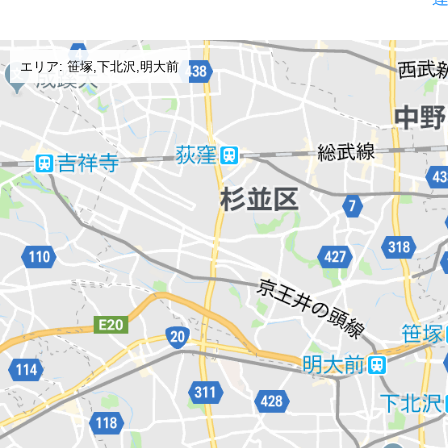
エリア: 笹塚,下北沢,明大前