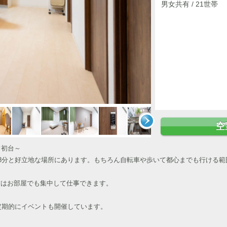
男女共有 / 21世帯
空
フ初台～
28分と好立地な場所にあります。もちろん自転車や歩いて都心までも行ける範
方はお部屋でも集中して仕事できます。
定期的にイベントも開催しています。