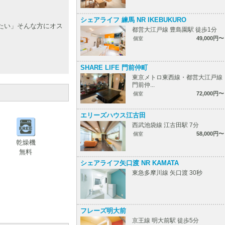
シェアライフ 練馬 NR IKEBUKURO
たい」そんな方にオス
都営大江戸線 豊島園駅 徒歩1分
49,000円〜
個室
SHARE LIFE 門前仲町
東京メトロ東西線・都営大江戸線
門前仲...
72,000円〜
個室
エリーズハウス江古田
西武池袋線 江古田駅 7分
58,000円〜
個室
乾燥機
無料
シェアライフ矢口渡 NR KAMATA
東急多摩川線 矢口渡 30秒
フレーズ明大前
京王線 明大前駅 徒歩5分