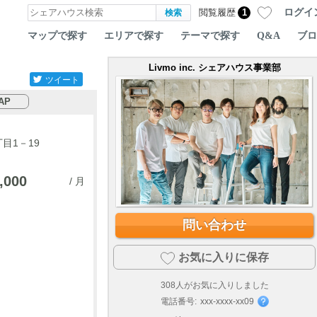
ログイ
閲覧履歴
1
マップで探す
エリアで探す
テーマで探す
Q&A
ブロ
Livmo inc. シェアハウス事業部
ツイート
AP
目1－19
,000
/ 月
問い合わせ
お気に入りに保存
308
人がお気に入りしました
電話番号:
xxx-xxxx-xx09