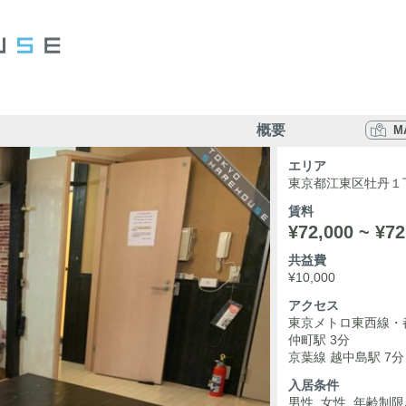
概要
M
エリア
東京都江東区牡丹１
賃料
¥72,000 ~ ¥72
共益費
¥10,000
アクセス
東京メトロ東西線・
仲町駅 3分
京葉線 越中島駅 7分
入居条件
男性, 女性, 年齢制