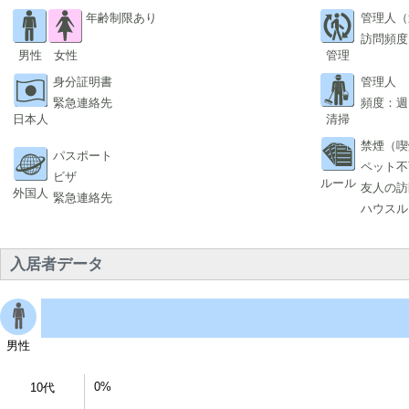
年齢制限あり
管理人（
訪問頻度
男性
女性
管理
身分証明書
管理人
緊急連絡先
頻度：週
日本人
清掃
禁煙（喫
パスポート
ペット不
ビザ
ルール
友人の訪
外国人
緊急連絡先
ハウスル
入居者データ
男性
0%
10代