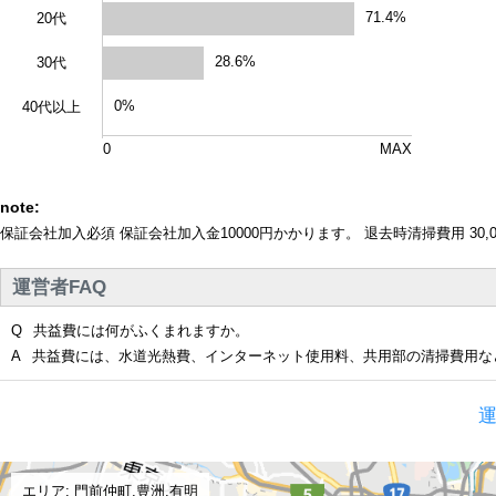
71.4%
20代
28.6%
30代
0%
40代以上
0
MAX
note:
保証会社加入必須 保証会社加入金10000円かかります。 退去時清掃費用 30,0
運営者FAQ
Q
共益費には何がふくまれますか。
A
共益費には、水道光熱費、インターネット使用料、共用部の清掃費用な
運
エリア: 門前仲町,豊洲,有明