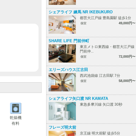
シェアライフ 練馬 NR IKEBUKURO
都営大江戸線 豊島園駅 徒歩1分
49,000円〜
個室
SHARE LIFE 門前仲町
東京メトロ東西線・都営大江戸線
門前仲...
72,000円〜
個室
エリーズハウス江古田
西武池袋線 江古田駅 7分
58,000円〜
個室
シェアライフ矢口渡 NR KAMATA
東急多摩川線 矢口渡 30秒
乾燥機
有料
フレーズ明大前
京王線 明大前駅 徒歩5分