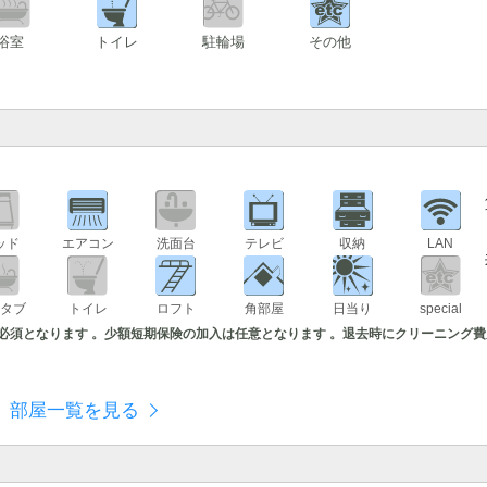
浴室
トイレ
駐輪場
その他
ッド
エアコン
洗面台
テレビ
収納
LAN
タブ
トイレ
ロフト
角部屋
日当り
special
社が必須となります 。少額短期保険の加入は任意となります 。退去時にクリーニング
部屋一覧を見る