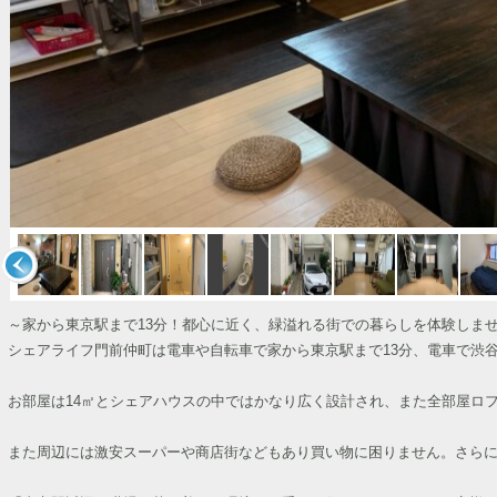
～家から東京駅まで13分！都心に近く、緑溢れる街での暮らしを体験しま
シェアライフ門前仲町は電車や自転車で家から東京駅まで13分、電車で渋谷
お部屋は14㎡とシェアハウスの中ではかなり広く設計され、また全部屋ロ
また周辺には激安スーパーや商店街などもあり買い物に困りません。さら