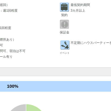
巡回）
最低契約期間
：週1回程度
3カ月以上
契約
1回程度
保証金
煙所あり）
不定期にハウスパーティー
可
問可、宿泊は不可
イベント
ール有り
100%