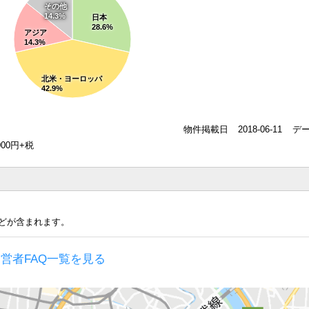
その他
14.3%
日本
28.6%
アジア
14.3%
北米・ヨーロッパ
42.9%
物件掲載日
2018-06-11
デ
00円+税
どが含まれます。
営者FAQ一覧を見る