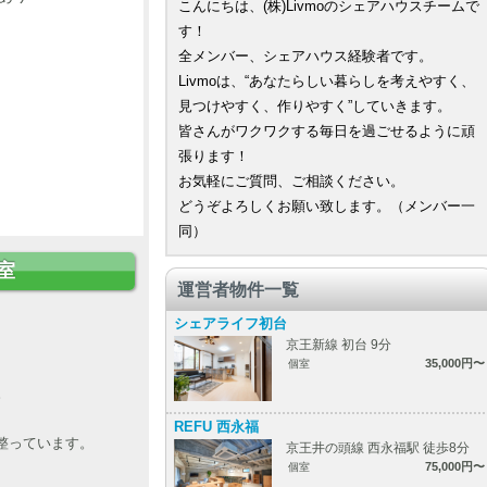
こんにちは、(株)Livmoのシェアハウスチームで
す！
全メンバー、シェアハウス経験者です。
Livmoは、“あなたらしい暮らしを考えやすく、
見つけやすく、作りやすく”していきます。
皆さんがワクワクする毎日を過ごせるように頑
張ります！
お気軽にご質問、ご相談ください。
どうぞよろしくお願い致します。（メンバー一
同）
室
運営者物件一覧
シェアライフ初台
京王新線 初台 9分
35,000円〜
個室
。
REFU 西永福
整っています。
京王井の頭線 西永福駅 徒歩8分
75,000円〜
個室