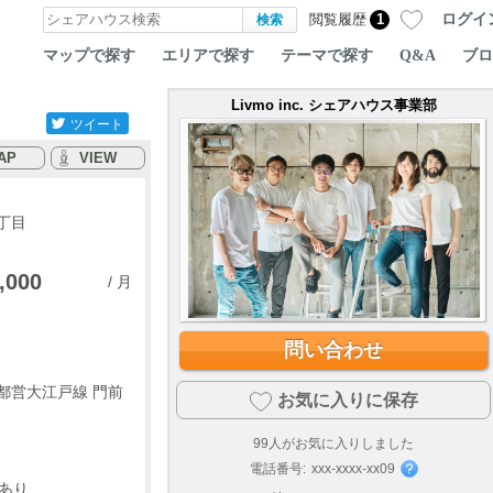
ログイ
閲覧履歴
1
マップで探す
エリアで探す
テーマで探す
Q&A
ブロ
Livmo inc. シェアハウス事業部
ツイート
AP
VIEW
丁目
,000
/ 月
問い合わせ
都営大江戸線 門前
お気に入りに保存
99
人がお気に入りしました
電話番号:
xxx-xxxx-xx09
限あり