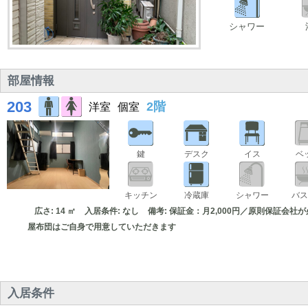
シャワー
部屋情報
203
2階
洋室
個室
鍵
デスク
イス
ベ
キッチン
冷蔵庫
シャワー
バス
広さ: 14 ㎡
入居条件: なし
備考: 保証金：月2,000円／原則保証会
屋布団はご自身で用意していただきます
入居条件