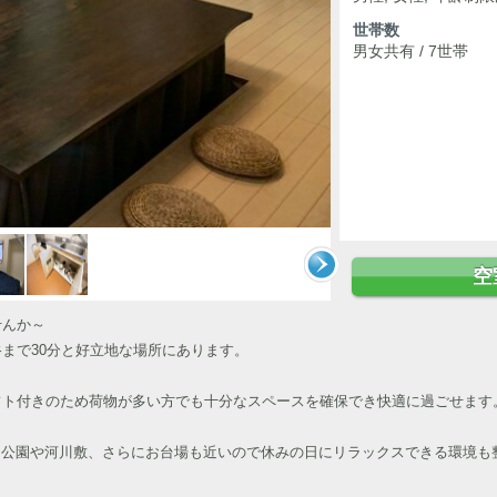
世帯数
男女共有 / 7世帯
空
せんか～
まで30分と好立地な場所にあります。
フト付きのため荷物が多い方でも十分なスペースを確保でき快適に過ごせます
に公園や河川敷、さらにお台場も近いので休みの日にリラックスできる環境も