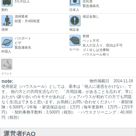
3カ月以上
住民票
緊急連絡先
契約
日本人
清掃業者
保証金無し
頻度：月4回程度
清掃
保証金
禁煙
パスポート
ペット不可
ビザ
友人の立入り、宿泊は不可
緊急連絡先
ルール
ゴミ出しは当番制
外国人
ハウスルール有り
イベント
note:
物件掲載日
2014-11-18
使用規定（ハウスルール）としては、基本は「他人に迷惑をかけない」で
す。 他の方との共同生活なので、「共用設備」があることを忘れず、常に
おたがい譲り合いのキモチがあれば、シェアハウスが初めての方でも問題
なく生活はできると思います。お気軽にお問い合わせください！ ・家財保
険：6,500円／1年毎 ・家賃保証会社：1万円（毎年更新料：1万円～1万5千
円） ・契約事務手数料：3,500円（税別） ・ハウスクリーニング：40,000
円（税別）
運営者FAQ