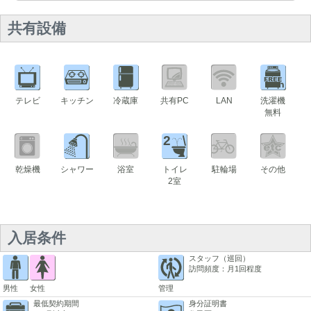
共有設備
テレビ
キッチン
冷蔵庫
共有PC
LAN
洗濯機
無料
2
乾燥機
シャワー
浴室
トイレ
駐輪場
その他
2室
入居条件
スタッフ（巡回）
訪問頻度：月1回程度
男性
女性
管理
最低契約期間
身分証明書