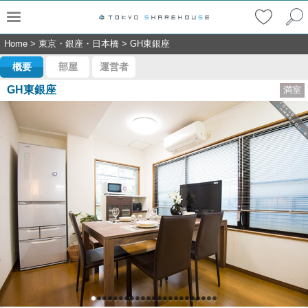
Home
>
東京・銀座・日本橋
>
GH東銀座
概要
部屋
運営者
GH東銀座
満室