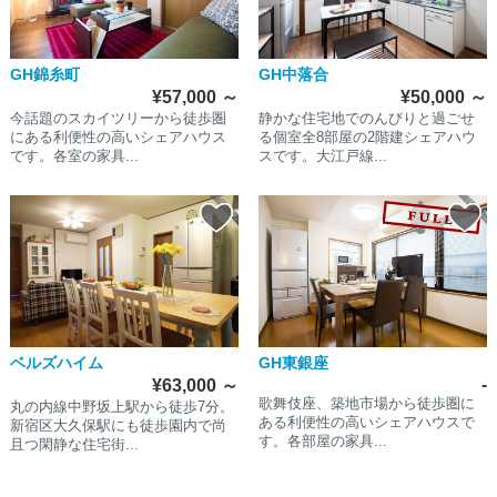
GH錦糸町
GH中落合
¥57,000
～
¥50,000
～
今話題のスカイツリーから徒歩圏
静かな住宅地でのんびりと過ごせ
にある利便性の高いシェアハウス
る個室全8部屋の2階建シェアハウ
です。各室の家具...
スです。大江戸線...
ベルズハイム
GH東銀座
-
¥63,000
～
歌舞伎座、築地市場から徒歩圏に
丸の内線中野坂上駅から徒歩7分。
ある利便性の高いシェアハウスで
新宿区大久保駅にも徒歩園内で尚
す。各部屋の家具...
且つ閑静な住宅街...