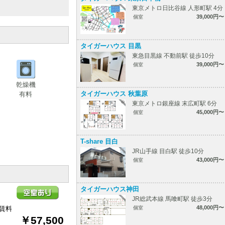
東京メトロ日比谷線 人形町駅 4分
39,000円〜
個室
タイガーハウス 目黒
東急目黒線 不動前駅 徒歩10分
39,000円〜
個室
乾燥機
タイガーハウス 秋葉原
有料
東京メトロ銀座線 末広町駅 6分
45,000円〜
個室
T-share 目白
JR山手線 目白駅 徒歩10分
43,000円〜
個室
タイガーハウス神田
JR総武本線 馬喰町駅 徒歩3分
48,000円〜
賃料
個室
￥57,500