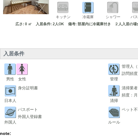
キッチン
冷蔵庫
シャワー
バス
広さ: 0 ㎡
入居条件: 2人OK
備考: 部屋内に冷蔵庫付き ２人入居の場合
入居条件
管理人（
訪問頻度
男性
女性
管理
身分証明書
清掃業者
頻度：月
日本人
清掃
パスポート
ペット不
外国人登録書
外国人
ルール
note: