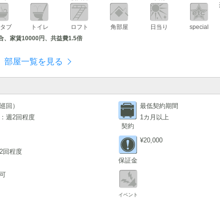
タブ
トイレ
ロフト
角部屋
日当り
special
、家賃10000円、共益費1.5倍
部屋一覧を見る
巡回）
最低契約期間
：週2回程度
1カ月以上
契約
¥20,000
2回程度
保証金
可
イベント