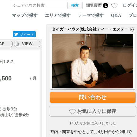
ログイ
閲覧履歴
1
マップで探す
エリアで探す
テーマで探す
Q&A
ブロ
タイガーハウス(株式会社ティー・エステート)
ツイート
AP
VIEW
-8-2
,500
/ 月
問い合わせ
 徒歩3分
お気に入りに保存
横山駅 徒歩4分
148
人がお気に入りしました
都内・関東を中心として月4万円台から利用で