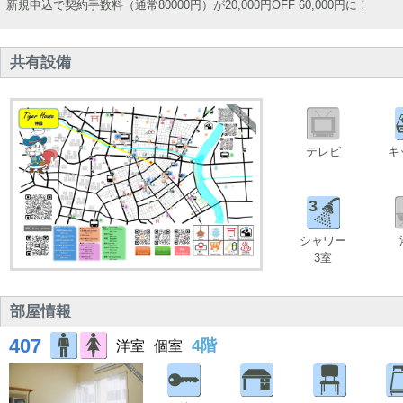
新規申込で契約手数料（通常80000円）が20,000円OFF 60,000円に！
共有設備
テレビ
キ
3
シャワー
3室
部屋情報
407
4階
洋室
個室