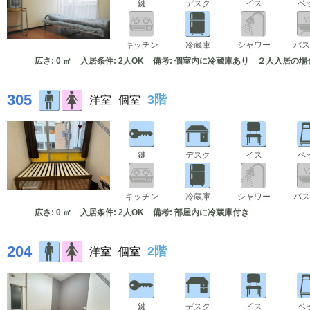
鍵
デスク
イス
ベ
キッチン
冷蔵庫
シャワー
バス
広さ: 0 ㎡
入居条件: 2人OK
備考: 個室内に冷蔵庫あり ２人入居の場合
305
3階
洋室
個室
鍵
デスク
イス
ベ
キッチン
冷蔵庫
シャワー
バス
広さ: 0 ㎡
入居条件: 2人OK
備考: 部屋内に冷蔵庫付き
204
2階
洋室
個室
鍵
デスク
イス
ベ