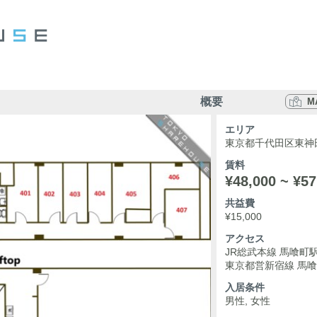
概要
M
エリア
東京都千代田区東神田1
賃料
¥48,000 ~ ¥57
共益費
¥15,000
アクセス
JR総武本線 馬喰町駅
東京都営新宿線 馬喰
入居条件
男性, 女性