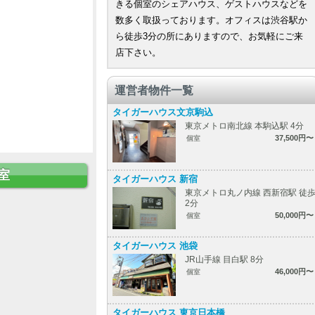
きる個室のシェアハウス、ゲストハウスなどを
数多く取扱っております。オフィスは渋谷駅か
ら徒歩3分の所にありますので、お気軽にご来
店下さい。
運営者物件一覧
タイガーハウス文京駒込
東京メトロ南北線 本駒込駅 4分
37,500円〜
個室
室
タイガーハウス 新宿
東京メトロ丸ノ内線 西新宿駅 徒
2分
50,000円〜
個室
タイガーハウス 池袋
JR山手線 目白駅 8分
46,000円〜
個室
タイガーハウス 東京日本橋