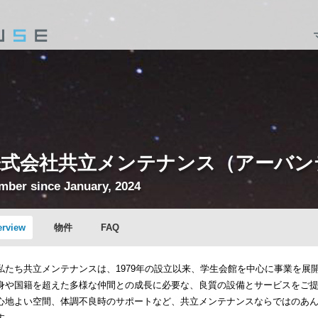
株式会社共立メンテナンス（アーバン
ber since January, 2024
erview
物件
FAQ
私たち共立メンテナンスは、1979年の設立以来、学生会館を中心に事業を展
身や国籍を超えた多様な仲間との成長に必要な、良質の設備とサービスをご
心地よい空間、体調不良時のサポートなど、共立メンテナンスならではのあ
す。