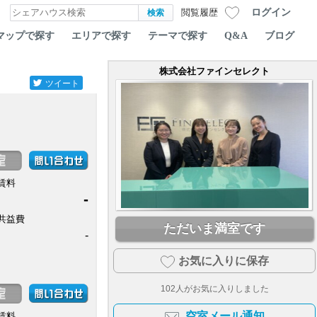
ログイン
閲覧履歴
マップで探す
エリアで探す
テーマで探す
Q&A
ブログ
株式会社ファインセレクト
ツイート
賃料
-
共益費
ただいま満室です
-
お気に入りに保存
102
人がお気に入りしました
空室メール通知
賃料