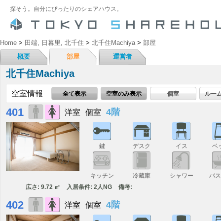
探そう。自分にぴったりのシェアハウス。
Home
>
田端, 日暮里, 北千住
>
北千住Machiya
>
部屋
概要
部屋
運営者
北千住Machiya
空室情報
全て表示
空室のみ表示
個室
ルー
401
4階
洋室
個室
鍵
デスク
イス
ベ
キッチン
冷蔵庫
シャワー
バ
広さ: 9.72 ㎡
入居条件: 2人NG
備考:
402
4階
洋室
個室