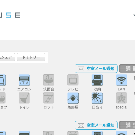
ムシェア
ドミトリー
空室メール通知
ッド
エアコン
洗面台
テレビ
収納
LAN
スタブ
トイレ
ロフト
角部屋
日当り
special
空室メール通知