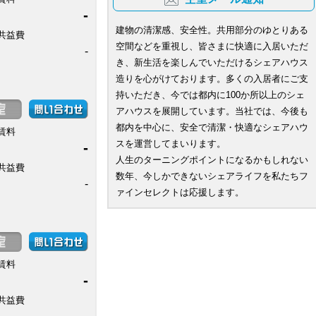
-
建物の清潔感、安全性。共用部分のゆとりある
共益費
空間などを重視し、皆さまに快適に入居いただ
-
き、新生活を楽しんでいただけるシェアハウス
造りを心がけております。多くの入居者にご支
持いただき、今では都内に100か所以上のシェ
アハウスを展開しています。当社では、今後も
都内を中心に、安全で清潔・快適なシェアハウ
賃料
スを運営してまいります。
-
人生のターニングポイントになるかもしれない
共益費
数年、今しかできないシェアライフを私たちフ
-
ァインセレクトは応援します。
賃料
-
共益費