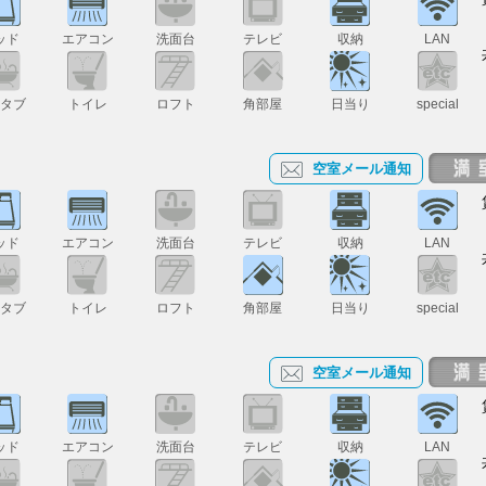
ッド
エアコン
洗面台
テレビ
収納
LAN
スタブ
トイレ
ロフト
角部屋
日当り
special
空室メール通知
ッド
エアコン
洗面台
テレビ
収納
LAN
スタブ
トイレ
ロフト
角部屋
日当り
special
空室メール通知
ッド
エアコン
洗面台
テレビ
収納
LAN