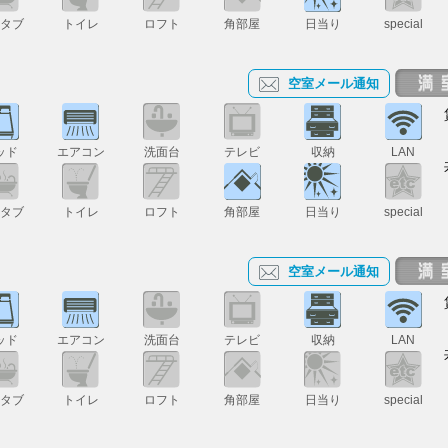
スタブ
トイレ
ロフト
角部屋
日当り
special
空室メール通知
ッド
エアコン
洗面台
テレビ
収納
LAN
スタブ
トイレ
ロフト
角部屋
日当り
special
空室メール通知
ッド
エアコン
洗面台
テレビ
収納
LAN
スタブ
トイレ
ロフト
角部屋
日当り
special