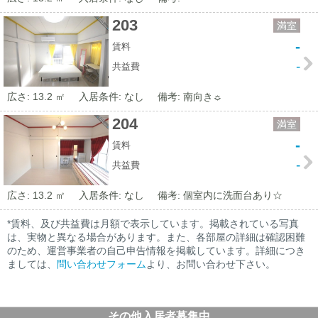
203
満室
-
賃料
-
共益費
広さ: 13.2 ㎡
入居条件: なし
備考: 南向き☼
204
満室
-
賃料
-
共益費
広さ: 13.2 ㎡
入居条件: なし
備考: 個室内に洗面台あり☆
*賃料、及び共益費は月額で表示しています。掲載されている写真
は、実物と異なる場合があります。また、各部屋の詳細は確認困難
のため、運営事業者の自己申告情報を掲載しています。詳細につき
ましては、
問い合わせフォーム
より、お問い合わせ下さい。
その他入居者募集中