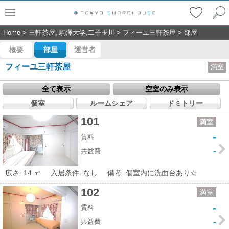
Home
>
三軒茶屋, 駒澤大学,二子玉川
>
フィーユ三軒茶屋
>
部屋
概要
部屋
運営者
フィーユ三軒茶屋
満室
全て表示
空室のみ表示
個室
ルームシェア
ドミトリー
101
満室
-
賃料
-
共益費
広さ: 14 ㎡
入居条件: なし
備考: 個室内に洗面台あり☆
102
満室
-
賃料
-
共益費