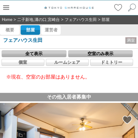
Home
>
二子新地,溝の口,宮崎台
>
フェアハウス生田
>
部屋
概要
部屋
運営者
フェアハウス生田
満室
全て表示
空室のみ表示
個室
ルームシェア
ドミトリー
※現在、空室のお部屋はありません。
その他入居者募集中