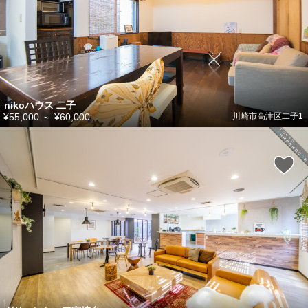
nikoハウス 二子
¥55,000
～
¥60,000
川崎市高津区二子1