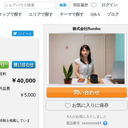
ログイン
閲覧履歴
マップで探す
エリアで探す
テーマで探す
Q&A
ブログ
株式会社Rundec
ツイート
賃料
￥40,000
共益費
問い合わせ
￥5,000
お気に入りに保存
4
人がお気に入りしました
情報を掲載していま
電話番号:
xxxxxxxxx94