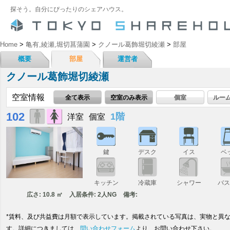
探そう。自分にぴったりのシェアハウス。
Home
>
亀有,綾瀬,堀切菖蒲園
>
クノール葛飾堀切綾瀬
>
部屋
概要
部屋
運営者
クノール葛飾堀切綾瀬
空室情報
全て表示
空室のみ表示
個室
ルー
102
1階
洋室
個室
鍵
デスク
イス
ベ
キッチン
冷蔵庫
シャワー
バ
広さ: 10.8 ㎡
入居条件: 2人NG
備考:
*賃料、及び共益費は月額で表示しています。掲載されている写真は、実物と異
す。詳細につきましては、
問い合わせフォーム
より、お問い合わせ下さい。