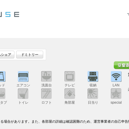
ムシェア
ドミトリー
ッド
エアコン
洗面台
テレビ
収納
LAN
スタブ
トイレ
ロフト
角部屋
日当り
special
なる場合があります。また、各部屋の詳細は確認困難のため、運営事業者の自己申告