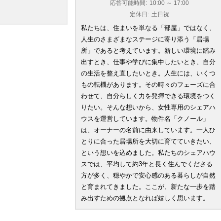
応答可能時間:
10:00 ～ 17:00
定休日:
土日祝
私たちは、住まいを単なる「部屋」ではなく、
人生のさまざまなステージに寄り添う「居場
所」であると考えています。新しい環境に踏み
出すとき、仕事や学びに集中したいとき、自分
の生活を整え直したいとき。人生には、いくつ
もの転機があります。その時々のフェーズに合
わせて、自分らしく力を発揮できる環境をつく
りたい。そんな想いから、女性専用のシェアハ
ウスを運営しています。物件名「クノール」
は、オーナーの名前に由来しています。一人ひ
とりに合った居場所を大切に育てていきたい、
という想いを込めました。私たちのシェアハウ
スでは、平均して約3年と長く住んでくださる
方が多く、穏やかで安心感のある暮らしが自然
と育まれてきました。ここが、新たな一歩を踏
み出すための拠点となれば嬉しく思います。