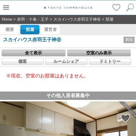
Home
>
赤羽・十条・王子
>
スカイハウス赤羽王子神谷
>
部屋
概要
部屋
運営者
スカイハウス赤羽王子神谷
満室
全て表示
空室のみ表示
個室
ルームシェア
ドミトリー
※現在、空室のお部屋はありません。
その他入居者募集中