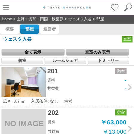
Home
>
上野・浅草・両国・秋葉原
>
ウェスタ入谷
>
部屋
概要
部屋
運営者
ウェスタ入谷
空室
全て表示
空室のみ表示
個室
ルームシェア
ドミトリー
201
満室
-
賃料
-
共益費
広さ: 9.7 ㎡
入居条件: なし
備考:
202
空室
￥63,000
NO IMAGE
賃料
￥13,000
共益費