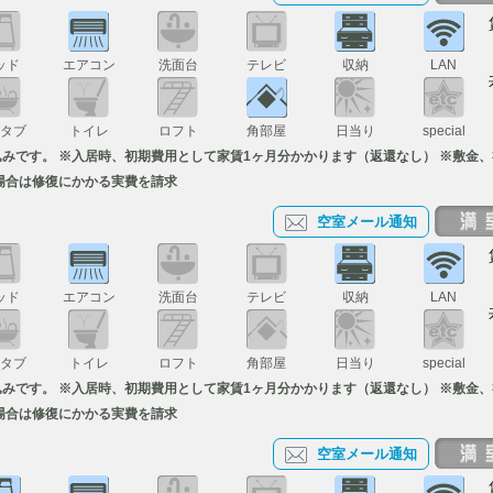
ッド
エアコン
洗面台
テレビ
収納
LAN
スタブ
トイレ
ロフト
角部屋
日当り
special
込みです。 ※入居時、初期費用として家賃1ヶ月分かかります（返還なし） ※敷金
場合は修復にかかる実費を請求
空室メール通知
ッド
エアコン
洗面台
テレビ
収納
LAN
スタブ
トイレ
ロフト
角部屋
日当り
special
込みです。 ※入居時、初期費用として家賃1ヶ月分かかります（返還なし） ※敷金
場合は修復にかかる実費を請求
空室メール通知