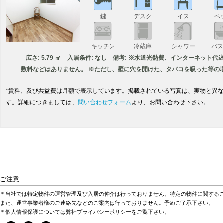
鍵
デスク
イス
ベ
キッチン
冷蔵庫
シャワー
バ
広さ: 5.79 ㎡
入居条件: なし
備考: ※水道光熱費、インターネット代
数料などはありません。 ※ただし、壁に穴を開けた、タバコを吸った等の
*賃料、及び共益費は月額で表示しています。掲載されている写真は、実物と異
す。詳細につきましては、
問い合わせフォーム
より、お問い合わせ下さい。
ご注意
＊当社では特定物件の運営管理及び入居の仲介は行っておりません。特定の物件に関する
また、運営事業者様のご連絡先などのご案内は行っておりません。予めご了承下さい。
＊個人情報保護については弊社プライバシーポリシーをご覧下さい。