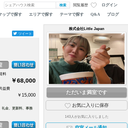
ログイン
閲覧履歴
マップで探す
エリアで探す
テーマで探す
Q&A
ブログ
株式会社Little Japan
ツイート
賃料
￥68,000
共益費
ただいま満室です
￥15,000
お気に入りに保存
、礼金、更新料、事務
143
人がお気に入りしました
空室メール通知