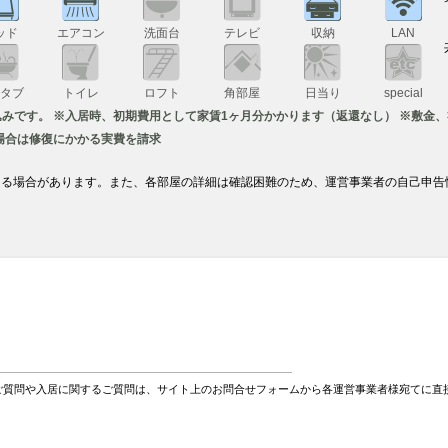
ッド
エアコン
洗面台
テレビ
収納
LAN
スタブ
トイレ
ロフト
角部屋
日当り
special
込みです。 ※入居時、初期費用として家賃1ヶ月分かかります（返還なし） ※敷金
場合は修復にかかる実費を請求
なる場合があります。また、各部屋の詳細は確認困難のため、運営事業者の自己申告
ご質問や入居に関するご質問は、サイト上のお問合せフォームから各運営事業者様宛てに直