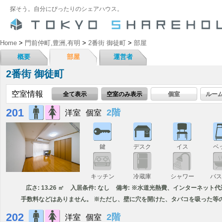
探そう。自分にぴったりのシェアハウス。
Home
>
門前仲町,豊洲,有明
>
2番街 御徒町
>
部屋
概要
部屋
運営者
2番街 御徒町
空室情報
全て表示
空室のみ表示
個室
ルー
201
2階
洋室
個室
鍵
デスク
イス
ベ
キッチン
冷蔵庫
シャワー
バ
広さ: 13.26 ㎡
入居条件: なし
備考: ※水道光熱費、インターネット
手数料などはありません。 ※ただし、壁に穴を開けた、タバコを吸った等
202
2階
洋室
個室