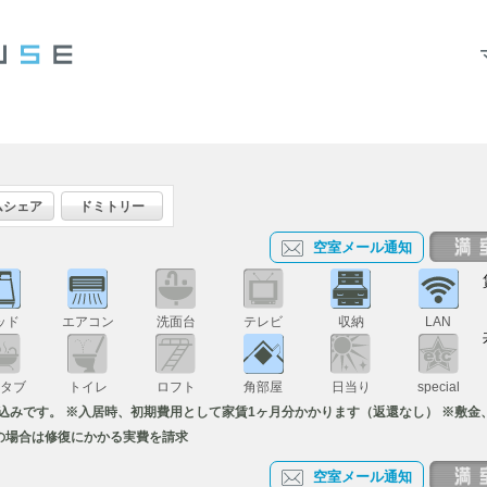
ムシェア
ドミトリー
空室メール通知
ッド
エアコン
洗面台
テレビ
収納
LAN
スタブ
トイレ
ロフト
角部屋
日当り
special
代込みです。 ※入居時、初期費用として家賃1ヶ月分かかります（返還なし） ※敷金
の場合は修復にかかる実費を請求
空室メール通知