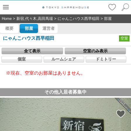
Home
>
新宿,代々木,高田馬場
>
にゃんこハウス西早稲田
>
部屋
概要
部屋
運営者
にゃんこハウス西早稲田
空室
全て表示
空室のみ表示
個室
ルームシェア
ドミトリー
※現在、空室のお部屋はありません。
その他入居者募集中