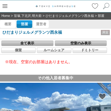
Home
>
笹塚,下北沢,明大前
>
ひだまりジェルメグランツ西永福
>
部屋
概要
部屋
運営者
ひだまりジェルメグランツ西永福
満室
全て表示
空室のみ表示
個室
ルームシェア
ドミトリー
※現在、空室のお部屋はありません。
その他入居者募集中