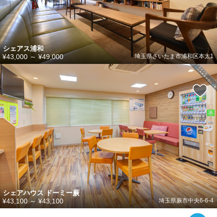
シェアス浦和
¥43,000
～
¥49,000
埼玉県さいたま市浦和区本太1
シェアハウス ドーミー蕨
¥43,100
～
¥43,100
埼玉県蕨市中央6-6-4