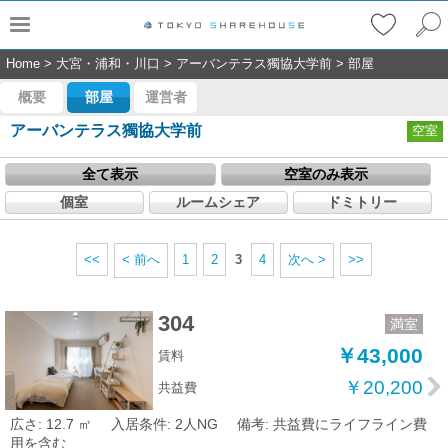
Home
>
大宮・浦和・川口
>
アーバンテラス獨協大学前
>
部屋
概要
部屋
運営者
アーバンテラス獨協大学前
空室
全て表示
空室のみ表示
個室
ルームシェア
ドミトリー
<<
< 前へ
1
2
3
4
次へ >
>>
304
満室
￥43,000
賃料
￥20,200
共益費
広さ: 12.7 ㎡
入居条件: 2人NG
備考: 共益費にライフライン費
用を含む