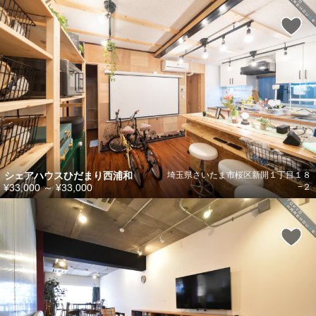
シェアハウスひだまり西浦和
埼玉県さいたま市桜区新開１丁目１８
¥33,000
～
¥33,000
−２