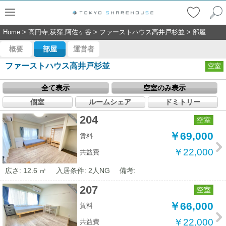
Home
>
高円寺,荻窪,阿佐ヶ谷
>
ファーストハウス高井戸杉並
>
部屋
概要
部屋
運営者
ファーストハウス高井戸杉並
空室
全て表示
空室のみ表示
個室
ルームシェア
ドミトリー
204
空室
￥69,000
賃料
￥22,000
共益費
広さ: 12.6 ㎡
入居条件: 2人NG
備考:
207
空室
￥66,000
賃料
￥22,000
共益費