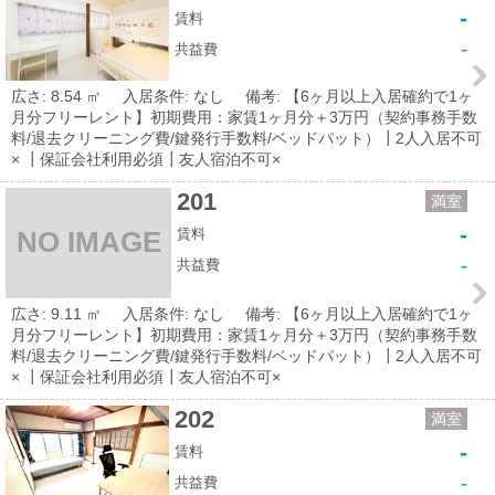
-
賃料
-
共益費
広さ: 8.54 ㎡
入居条件: なし
備考: 【6ヶ月以上入居確約で1ヶ
月分フリーレント】初期費用：家賃1ヶ月分＋3万円（契約事務手数
料/退去クリーニング費/鍵発行手数料/ベッドパット）┃2人入居不可
× ┃保証会社利用必須┃友人宿泊不可×
201
満室
-
賃料
NO IMAGE
-
共益費
広さ: 9.11 ㎡
入居条件: なし
備考: 【6ヶ月以上入居確約で1ヶ
月分フリーレント】初期費用：家賃1ヶ月分＋3万円（契約事務手数
料/退去クリーニング費/鍵発行手数料/ベッドパット）┃2人入居不可
× ┃保証会社利用必須┃友人宿泊不可×
202
満室
-
賃料
-
共益費