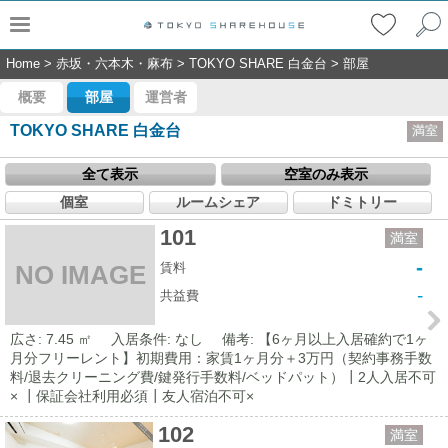
Home
>
赤坂・六本木・麻布
>
TOKYO SHARE 白金台
>
部屋
概要
部屋
運営者
TOKYO SHARE 白金台
満室
全て表示
空室のみ表示
個室
ルームシェア
ドミトリー
101
満室
-
賃料
NO IMAGE
-
共益費
広さ: 7.45 ㎡
入居条件: なし
備考: 【6ヶ月以上入居確約で1ヶ
月分フリーレント】初期費用：家賃1ヶ月分＋3万円（契約事務手数
料/退去クリーニング費/鍵発行手数料/ベッドパット）┃2人入居不可
× ┃保証会社利用必須┃友人宿泊不可×
102
満室