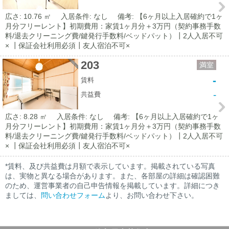
広さ: 10.76 ㎡
入居条件: なし
備考: 【6ヶ月以上入居確約で1ヶ
月分フリーレント】初期費用：家賃1ヶ月分＋3万円（契約事務手数
料/退去クリーニング費/鍵発行手数料/ベッドパット）┃2人入居不可
× ┃保証会社利用必須┃友人宿泊不可×
203
満室
-
賃料
-
共益費
広さ: 8.28 ㎡
入居条件: なし
備考: 【6ヶ月以上入居確約で1ヶ
月分フリーレント】初期費用：家賃1ヶ月分＋3万円（契約事務手数
料/退去クリーニング費/鍵発行手数料/ベッドパット）┃2人入居不可
× ┃保証会社利用必須┃友人宿泊不可×
*賃料、及び共益費は月額で表示しています。掲載されている写真
は、実物と異なる場合があります。また、各部屋の詳細は確認困難
のため、運営事業者の自己申告情報を掲載しています。詳細につき
ましては、
問い合わせフォーム
より、お問い合わせ下さい。