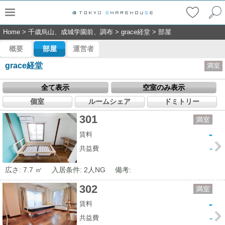
Home
>
千歳烏山、成城学園前、調布
>
grace経堂
>
部屋
概要
部屋
運営者
grace経堂
満室
全て表示
空室のみ表示
個室
ルームシェア
ドミトリー
301
満室
-
賃料
-
共益費
広さ: 7.7 ㎡
入居条件: 2人NG
備考:
302
満室
-
賃料
-
共益費