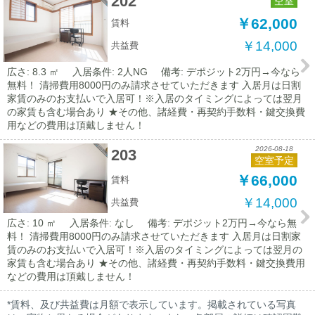
202
空室
￥62,000
賃料
￥14,000
共益費
広さ: 8.3 ㎡
入居条件: 2人NG
備考: デポジット2万円→今なら
無料！ 清掃費用8000円のみ請求させていただきます 入居月は日割
家賃のみのお支払いで入居可！※入居のタイミングによっては翌月
の家賃も含む場合あり ★その他、諸経費・再契約手数料・鍵交換費
用などの費用は頂戴しません！
2026-08-18
203
空室予定
￥66,000
賃料
￥14,000
共益費
広さ: 10 ㎡
入居条件: なし
備考: デポジット2万円→今なら無
料！ 清掃費用8000円のみ請求させていただきます 入居月は日割家
賃のみのお支払いで入居可！※入居のタイミングによっては翌月の
家賃も含む場合あり ★その他、諸経費・再契約手数料・鍵交換費用
などの費用は頂戴しません！
*賃料、及び共益費は月額で表示しています。掲載されている写真