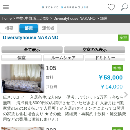
Home
>
中野,中野坂上,沼袋
>
Diversityhouse NAKANO
>
部屋
概要
部屋
運営者
Diversityhouse NAKANO
空室
全て表示
空室のみ表示
個室
ルームシェア
ドミトリー
105
空室
￥58,000
賃料
￥14,000
共益費
広さ: 8.3 ㎡
入居条件: 2人NG
備考: デポジット2万円→今なら
無料！ 清掃費用8000円のみ請求させていただきます 入居月は日割
家賃のみのお支払いで入居可！※入居のタイミングによっては翌月
の家賃も含む場合あり ★その他、諸経費・再契約手数料・鍵交換費
用などの費用は頂戴しません！