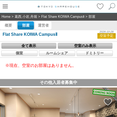
Home
>
葛西,小岩,舟堀
>
Flat Share KOIWA CampusⅡ
>
部屋
概要
部屋
運営者
2026-10-28
Flat Share KOIWA CampusⅡ
空室予定
全て表示
空室のみ表示
個室
ルームシェア
ドミトリー
※現在、空室のお部屋はありません。
その他入居者募集中