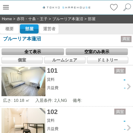
Home
>
赤羽・十条・王子
>
ブルーリア本蓮沼
>
部屋
概要
部屋
運営者
ブルーリア本蓮沼
満室
全て表示
空室のみ表示
個室
ルームシェア
ドミトリー
101
満室
-
賃料
-
共益費
広さ: 10.18 ㎡
入居条件: 2人NG
備考:
102
満室
-
賃料
-
共益費