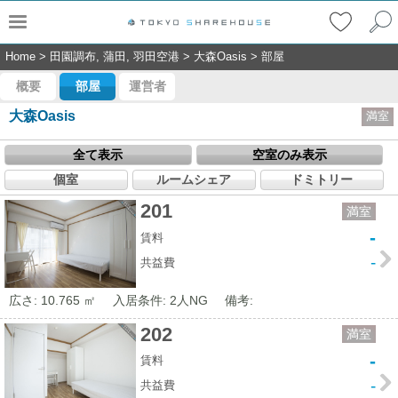
Home
>
田園調布, 蒲田, 羽田空港
>
大森Oasis
>
部屋
概要
部屋
運営者
大森Oasis
満室
全て表示
空室のみ表示
個室
ルームシェア
ドミトリー
201
満室
-
賃料
-
共益費
広さ: 10.765 ㎡
入居条件: 2人NG
備考:
202
満室
-
賃料
-
共益費