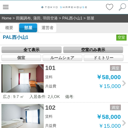
Home
>
田園調布, 蒲田, 羽田空港
>
PAL西小山1
>
部屋
概要
部屋
運営者
PAL西小山1
空室
全て表示
空室のみ表示
個室
ルームシェア
ドミトリー
101
満室
￥58,000
賃料
￥15,000
共益費
広さ: 9.7 ㎡
入居条件: 2人OK
備考:
102
満室
￥58,000
賃料
￥15,000
共益費