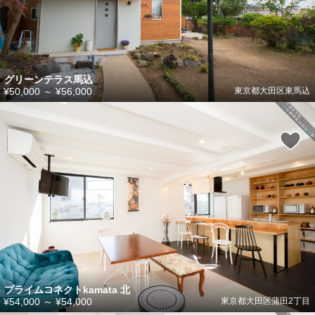
グリーンテラス馬込
¥50,000
～
¥56,000
東京都大田区東馬込
プライムコネクトkamata 北
¥54,000
～
¥54,000
東京都大田区蒲田2丁目