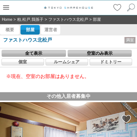
Home
>
柏,松戸,我孫子
>
ファストハウス北松戸
>
部屋
概要
部屋
運営者
ファストハウス北松戸
満室
全て表示
空室のみ表示
個室
ルームシェア
ドミトリー
※現在、空室のお部屋はありません。
その他入居者募集中