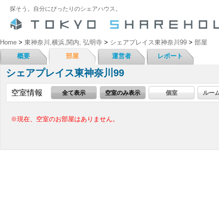
探そう。自分にぴったりのシェアハウス。
Home
>
東神奈川,横浜,関内, 弘明寺
>
シェアプレイス東神奈川99
>
部屋
概要
部屋
運営者
レポート
シェアプレイス東神奈川99
空室情報
全て表示
空室のみ表示
個室
ルー
※現在、空室のお部屋はありません。