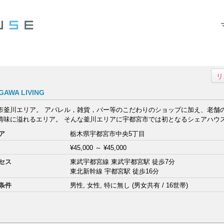
リ
AWA LIVING
市釜川エリア。 アパレル，雑貨，バー等のこだわりのショップに加え、老舗
情味に溢れるエリア。 そんな釜川エリアに宇都宮市では初となるシェアハウスが
ア
栃木県宇都宮市中央5丁目
¥45,000
～
¥45,000
セス
東武宇都宮線 東武宇都宮駅 徒歩7分
東北新幹線 宇都宮駅 徒歩16分
条件
男性, 女性, 特に無し (男女共有 / 16世帯)