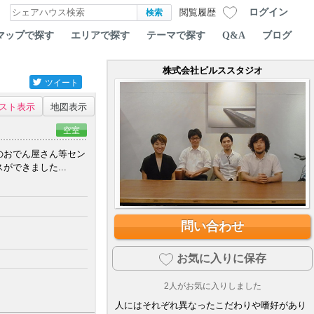
ログイン
閲覧履歴
マップで探す
エリアで探す
テーマで探す
Q&A
ブログ
株式会社ビルススタジオ
ツイート
スト表示
地図表示
空室
のおでん屋さん等セン
できました...
問い合わせ
お気に入りに保存
2
人がお気に入りしました
人にはそれぞれ異なったこだわりや嗜好があり