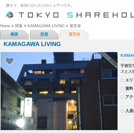
探そう。自分にぴったりのシェアハウス。
Home
>
関東
>
KAMAGAWA LIVING
>
運営者
概要
部屋
運営者
KAMAGAWA LIVING
KAMAG
宇都宮
スと人
エリ
賃料
アク
入居