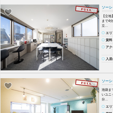
ソーシ
【立地
まで4
立...
エリ
賃料
アク
入居
ソーシ
池袋ま
いユニ
分...
エリ