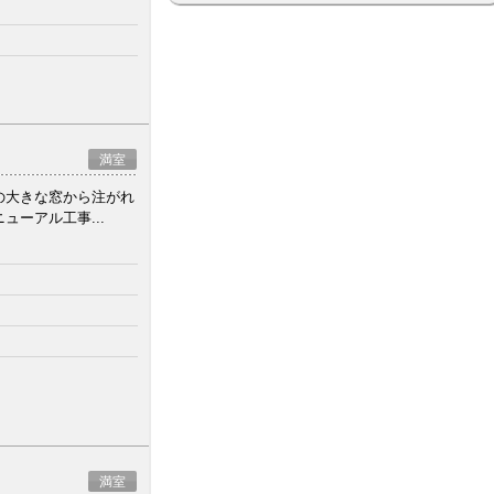
満室
の大きな窓から注がれ
ーアル工事...
満室