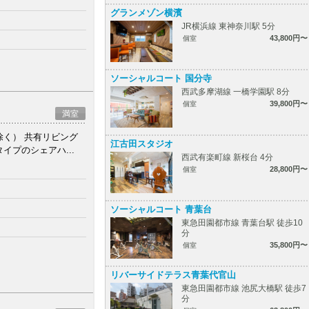
グランメゾン横濱
JR横浜線 東神奈川駅 5分
43,800円〜
個室
ソーシャルコート 国分寺
西武多摩湖線 一橋学園駅 8分
39,800円〜
個室
満室
除く） 共有リビング
江古田スタジオ
プのシェアハ...
西武有楽町線 新桜台 4分
28,800円〜
個室
ソーシャルコート 青葉台
東急田園都市線 青葉台駅 徒歩10
分
35,800円〜
個室
リバーサイドテラス青葉代官山
東急田園都市線 池尻大橋駅 徒歩7
分