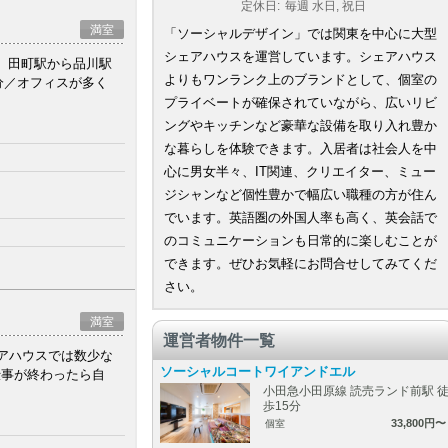
定休日:
毎週 水日, 祝日
満室
「ソーシャルデザイン」では関東を中心に大型
シェアハウスを運営しています。シェアハウス
。田町駅から品川駅
よりもワンランク上のブランドとして、個室の
分／オフィスが多く
プライベートが確保されていながら、広いリビ
ングやキッチンなど豪華な設備を取り入れ豊か
な暮らしを体験できます。入居者は社会人を中
心に男女半々、IT関連、クリエイター、ミュー
ジシャンなど個性豊かで幅広い職種の方が住ん
でいます。英語圏の外国人率も高く、英会話で
のコミュニケーションも日常的に楽しむことが
できます。ぜひお気軽にお問合せしてみてくだ
さい。
満室
運営者物件一覧
アハウスでは数少な
ソーシャルコートワイアンドエル
仕事が終わったら自
小田急小田原線 読売ランド前駅 
歩15分
33,800円〜
個室