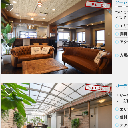
ソーシ
ついに
イスで
エリ
賃料
アク
入居
ガーデ
「ガー
レ・洗
エリ
賃料
アク