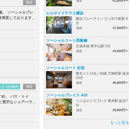
63,800円〜
個室
満室
備。 ソーシャルプレ
ヒルサイドテラス横浜
用意しております...
横浜ブルーライン 三ツ沢下町駅 6
分
37,800円〜
個室
ソーシャルコート西船橋
京成本線 東中山駅 5分
43,800円〜
個室
ソーシャルコート 杉並
東京メトロ丸ノ内線 方南町駅 徒
10分
46,800円〜
個室
らす大型物件
満室
ソーシャルプレイス AOI
め。 バス・トイ
つくばエクスプレス 青井駅 徒歩7
贅沢なシェアハウ...
分
29,800円〜
個室
もっと見る