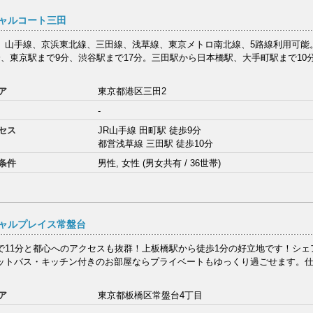
ャルコート三田
】山手線、京浜東北線、三田線、浅草線、東京メトロ南北線、5路線利用可能
分、東京駅まで9分、渋谷駅まで17分。三田駅から日本橋駅、大手町駅まで10
ア
東京都港区三田2
-
セス
JR山手線 田町駅 徒歩9分
都営浅草線 三田駅 徒歩10分
条件
男性, 女性 (男女共有 / 36世帯)
ャルプレイス常盤台
で11分と都心へのアクセスも抜群！上板橋駅から徒歩1分の好立地です！シェ
ットバス・キッチン付きのお部屋ならプライベートもゆっくり過ごせます。
ア
東京都板橋区常盤台4丁目