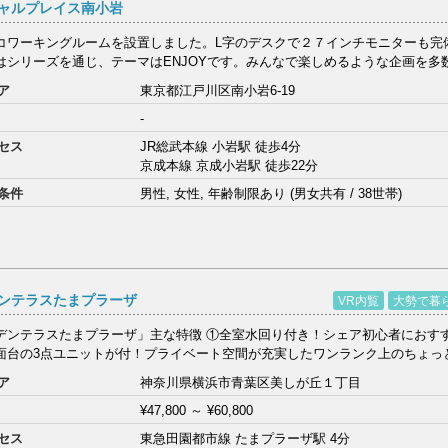
ャルプレイス南小岩
コワーキングルームを設置しました。L字のデスクで２７インチモニターも完
はシリーズを通じ、テーマはENJOYです。みんなで楽しめるような企画を多数
ア
東京都江戸川区南小岩6-19
-
セス
JR総武本線 小岩駅 徒歩4分
京成本線 京成小岩駅 徒歩22分
条件
男性, 女性, 年齢制限あり (男女共有 / 38世帯)
ンテラスたまプラーザ
VR内覧
大勢で暮
デンテラスたまプラーザ」主な特徴 ①全室水回り付き！シェア初心者におすす
面台の3点ユニットが付！プライベート空間が充実したワンランク上のちょっと
ア
神奈川県横浜市青葉区美しが丘１丁目
¥47,800
～
¥60,800
セス
東急田園都市線 たまプラーザ駅 4分