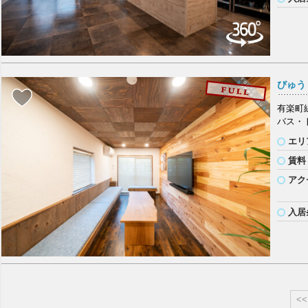
びゅう
有楽町
バス・
エリ
賃料
アク
入居
<<