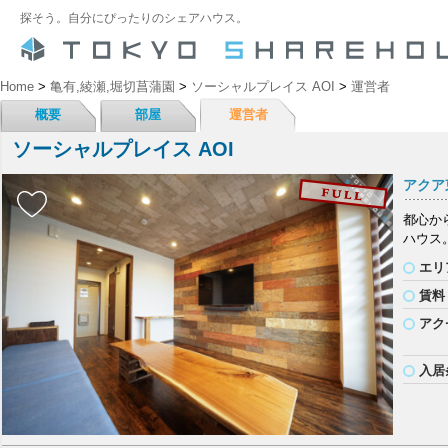
探そう。自分にぴったりのシェアハウス。
Home
>
亀有,綾瀬,堀切菖蒲園
>
ソーシャルプレイス AOI
>
運営者
概要
部屋
運営者
ソーシャルプレイス AOI
アクア
都心か
ハウス
エリ
賃料
アク
入居