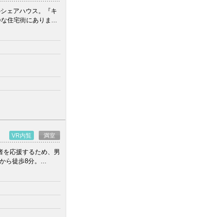
のシェアハウス。『キ
住宅街にありま...
VR内覧
満室
若者を応援するため、男
徒歩8分。...