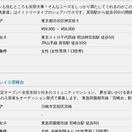
レも住むところも全部大事！そんなニーズをしっかり満たしてくれるのがこ
表参道』はドミトリータイプのシェアハウスです。原宿駅から徒歩10分の閑静な
ア
東京都渋谷区神宮前５
¥59,800
～
¥59,800
セス
東京メトロ千代田線 明治神宮前駅 徒歩5分
JR山手線 原宿駅 徒歩10分
条件
女性 (女性専用 / 13世帯)
レイス宮崎台
限定オープン! 全室水回り付きのコミュニティマンション。 夢を追いかける
名の入居者をオーディション形式で募集します。 東急田園都市線「宮崎台」駅から
ア
川崎市宮前区宮崎
-
セス
東急田園都市線 宮崎台駅 徒歩8分
条件
女性, 年齢制限あり (女性専用 / 19世帯)