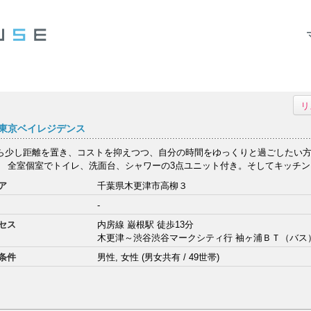
リ
東京ベイレジデンス
ら少し距離を置き、コストを抑えつつ、自分の時間をゆっくりと過ごしたい
。 全室個室でトイレ、洗面台、シャワーの3点ユニット付き。そしてキッチンも
ア
千葉県木更津市高柳３
-
セス
内房線 巌根駅 徒歩13分
木更津～渋谷渋谷マークシティ行 袖ヶ浦ＢＴ（バス）
条件
男性, 女性 (男女共有 / 49世帯)