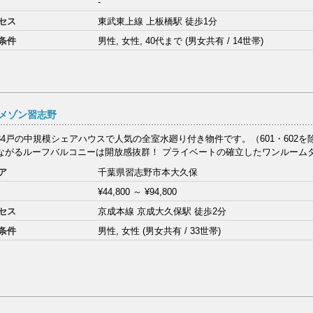
-
セス
東武東上線 上板橋駅 徒歩1分
条件
男性, 女性, 40代まで (男女共有 / 14世帯)
メゾン習志野
34戸の中規模シェアハウスで人気の全室水廻り付き物件です。（601・602を
ながるルーフバルコニーは開放感抜群！ プライベートの確立したワンルームタイ
ア
千葉県習志野市本大久保
¥44,800
～
¥94,800
セス
京成本線 京成大久保駅 徒歩2分
条件
男性, 女性 (男女共有 / 33世帯)