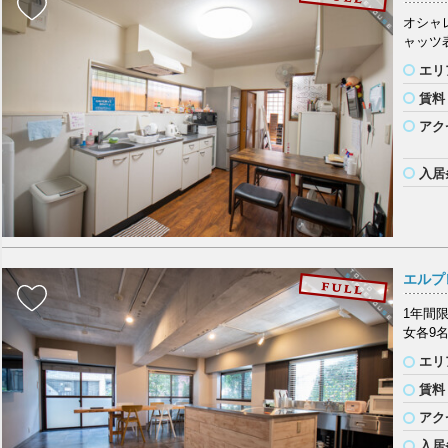
オシャ
ャッツ
エリ
賃料
アク
入居
エルプ
1年間
女各9
エリ
賃料
アク
入居