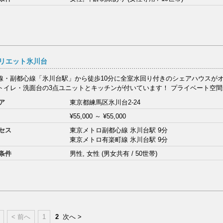
リエット氷川台
線・副都心線「氷川台駅」から徒歩10分に全室水回り付きのシェアハウスがオ
トイレ・洗面台の3点ユニットとキッチンが付いています！ プライベート空間が
ア
東京都練馬区氷川台2-24
¥55,000
～
¥55,000
セス
東京メトロ副都心線 氷川台駅 9分
東京メトロ有楽町線 氷川台駅 9分
条件
男性, 女性 (男女共有 / 50世帯)
< 前へ
1
2
次へ >