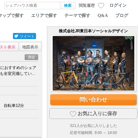
ログイン
閲覧履歴
マップで探す
エリアで探す
テーマで探す
Q&A
ブログ
株式会社JR東日本ソーシャルデザイン
ツイート
スト表示
地図表示
満室
方におすすめのシェア
全室完備してい...
問い合わせ
 自転車12分
お気に入りに保存
321
人がお気に入りしました
応答可能時間:
9:00 ～ 18:00