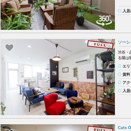
入居
ソーシ
渋谷・
る陽は
エリ
賃料
アク
入居
Cats 