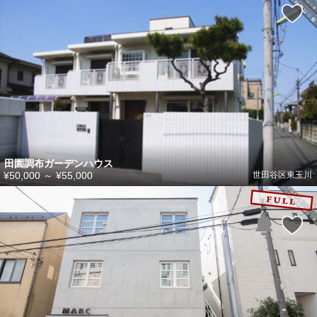
田園調布ガーデンハウス
¥50,000
～
¥55,000
世田谷区東玉川