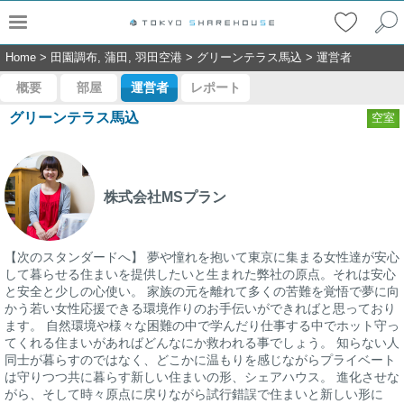
Home
>
田園調布, 蒲田, 羽田空港
>
グリーンテラス馬込
>
運営者
概要
部屋
運営者
レポート
グリーンテラス馬込
空室
株式会社MSプラン
【次のスタンダードへ】 夢や憧れを抱いて東京に集まる女性達が安心
して暮らせる住まいを提供したいと生まれた弊社の原点。それは安心
と安全と少しの心使い。 家族の元を離れて多くの苦難を覚悟で夢に向
かう若い女性応援できる環境作りのお手伝いができればと思っており
ます。 自然環境や様々な困難の中で学んだり仕事する中でホット守っ
てくれる住まいがあればどんなにか救われる事でしょう。 知らない人
同士が暮らすのではなく、どこかに温もりを感じながらプライベート
は守りつつ共に暮らす新しい住まいの形、シェアハウス。 進化させな
がら、そして時々原点に戻りながら試行錯誤で住まいと新しい形に