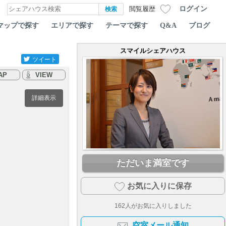
ログイン
閲覧履歴
マップで探す
エリアで探す
テーマで探す
Q&A
ブログ
スマイルシェアハウス
ツイート
AP
VIEW
詳細表示
ただいま満室です
お気に入りに保存
162
人がお気に入りしました
空室メール通知