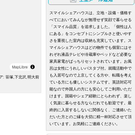
スマイルシェアハウスは、立地・設備・価格す
べてにおいてみんなが無理せず笑顔で暮らせる
「スマイル品質」を追求しました。「個性は人
にある」をコンセプトにシンプルさと使いやす
さを重視した室内は収納も充実しています。ス
マイルシェアハウスはどの物件でも個室にはそ
れぞれ液晶テレビや冷蔵庫やベッドなど必要な
家具家電がばっちりセットされています。お風
MapLibre
呂は女性にうれしいバスタブ付。就職活動中で
も入居可なので上京してくる方や、転職を考え
ア: 笹塚,下北沢,明大前
ている方にも優しいシステムです。英語対応可
能なので外国人の方にも安心してご利用いただ
けます。国籍やシェア経験にとらわれず、楽し
く気楽に暮らせる方ならだれでも歓迎です。最
終的に入居するしないに関係なく、ご連絡いた
だいた方とのご縁を大切に精一杯対応させて頂
いています。お気軽にご連絡ください。