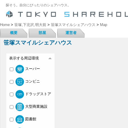
探そう。自分にぴったりのシェアハウス。
Home
>
笹塚,下北沢,明大前
>
笹塚スマイルシェアハウス
>
Map
概要
部屋
運営者
笹塚スマイルシェアハウス
表示する周辺環境
スーパー
コンビニ
ドラッグストア
大型商業施設
図書館