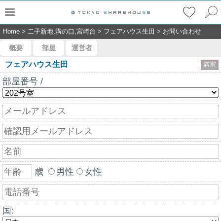
Home
>
二子新地,溝の口,宮崎台
>
フェアハウス生田
>
お問い合わせ
概要
部屋
運営者
フェアハウス生田
満室
部屋番号 /
歳
男性
女性
国: