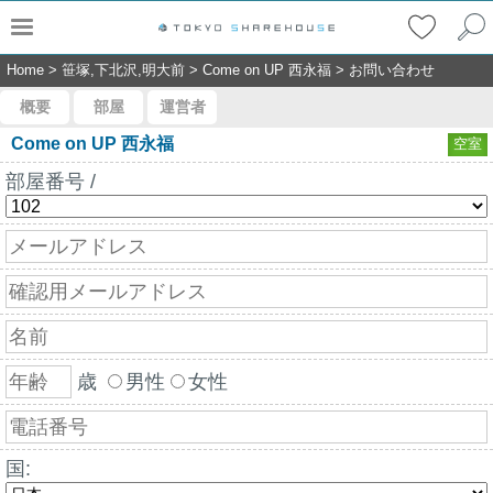
Home
>
笹塚,下北沢,明大前
>
Come on UP 西永福
>
お問い合わせ
概要
部屋
運営者
Come on UP 西永福
空室
部屋番号 /
歳
男性
女性
国: