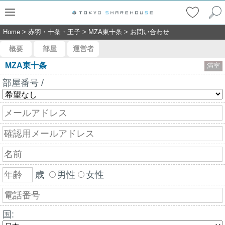
Home
>
赤羽・十条・王子
>
MZA東十条
>
お問い合わせ
概要
部屋
運営者
MZA東十条
満室
部屋番号 /
歳
男性
女性
国: