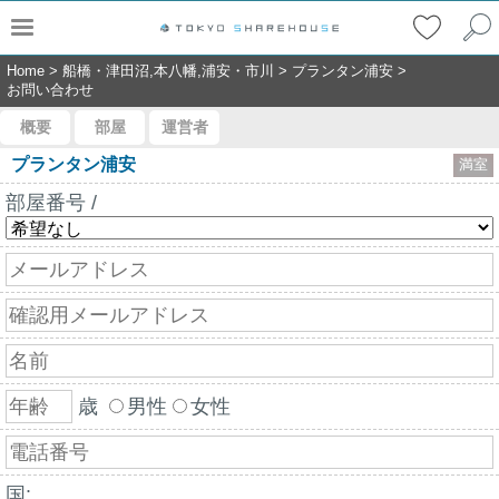
Home
>
船橋・津田沼,本八幡,浦安・市川
>
プランタン浦安
>
お問い合わせ
概要
部屋
運営者
プランタン浦安
満室
部屋番号 /
歳
男性
女性
国: