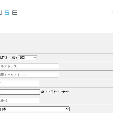
MYS＋ 蕨 /
歳
男性
女性