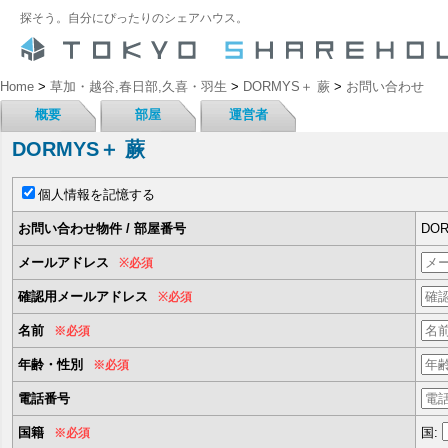
探そう。自分にぴったりのシェアハウス。
Home
>
草加・越谷,春日部,久喜・羽生
>
DORMYS＋ 蕨
>
お問い合わせ
概要
部屋
運営者
DORMYS＋ 蕨
個人情報を記憶する
お問い合わせ物件 / 部屋番号
DOR
メールアドレス
※必須
確認用メールアドレス
※必須
名前
※必須
年齢・性別
※必須
電話番号
国籍
国:
※必須