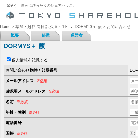
探そう。自分にぴったりのシェアハウス。
Home
>
草加・越谷,春日部,久喜・羽生
>
DORMYS＋ 蕨
>
お問い合わせ
概要
部屋
運営者
DORMYS＋ 蕨
個人情報を記憶する
お問い合わせ物件 / 部屋番号
DOR
メールアドレス
※必須
確認用メールアドレス
※必須
名前
※必須
年齢・性別
※必須
電話番号
国籍
国:
※必須