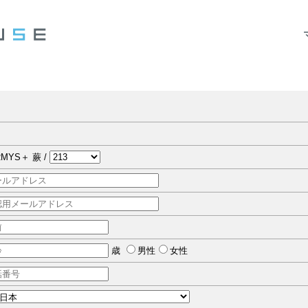
MYS＋ 蕨 /
歳
男性
女性