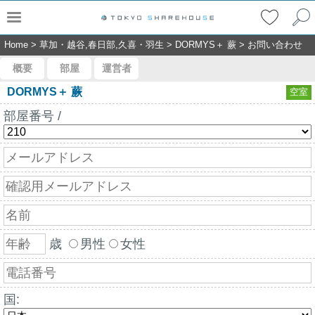
Home
>
草加・越谷,春日部,久喜・羽生
>
DORMYS＋ 蕨
>
お問い合わせ
概要
部屋
運営者
DORMYS＋ 蕨
空室
部屋番号 /
歳
男性
女性
国: